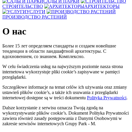
САДЫ И ПАРКИ
СТРОИТЕЛЬСТВО
АРХИТЕКТОРЫ
УСЛУГИ
ПРОИЗВОДСТВО РАСТЕНИЙ
О нас
Более 15 лет определяем стандарты и создаем новейшие
тенденции в области ландшафтной архитектуры. С
вдохновением, со знанием. Комплексно.
W celu świadczenia usług na najwyższym poziomie nasza strona
internetowa wykorzystuje pliki cookie’s zapisywane w pamięci
przeglądarki.
Szczegółowe informacje na temat celów ich używania oraz zmiany
ustawień plików cookie’s, a także ich usuwania z przeglądarki
internetowej dostępne są w treści dokumentu
Polityka Prywatności
.
Dalsze korzystanie z serwisu oznacza Twoją zgodą na
wykorzystywanie plików cookie’s. Dokument Polityka Prywatności
zawiera również zasady postępowania z Danymi Osobowymi w
zakresie serwisów internetowych Grupy Park - M.