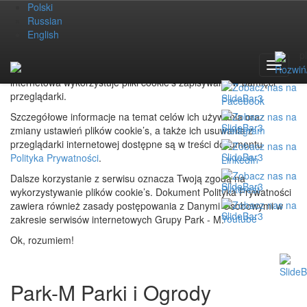
Polski
Polski
Russian
Russian
Nieskromna doskonałość natury
English
English
wyrażona z naszą pomocą w każdym detalu.
pl
pl
Toggle
Toggle
W celu świadczenia usług na najwyższym poziomie nasza strona
navigat
navigat
internetowa wykorzystuje pliki cookie’s zapisywane w pamięci
przeglądarki.
Szczegółowe informacje na temat celów ich używania oraz
zmiany ustawień plików cookie’s, a także ich usuwania z
przeglądarki internetowej dostępne są w treści dokumentu
Polityka Prywatności
.
Dalsze korzystanie z serwisu oznacza Twoją zgodą na
wykorzystywanie plików cookie’s. Dokument Polityka Prywatności
zawiera również zasady postępowania z Danymi Osobowymi w
zakresie serwisów internetowych Grupy Park - M.
Ok, rozumiem!
Park-M Parki i Ogrody