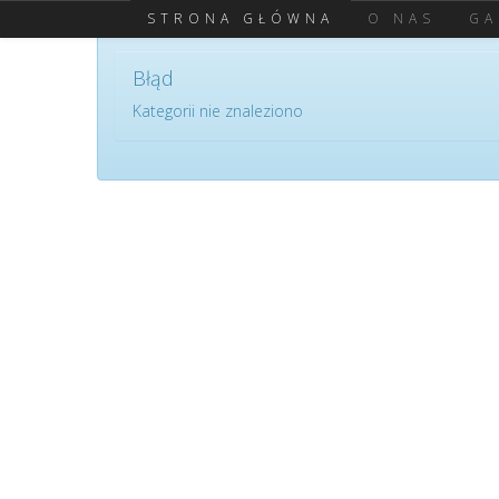
STRONA GŁÓWNA
O NAS
GA
Powiadomienie!
Błąd
Kategorii nie znaleziono
Park M
To mie
ogrodn