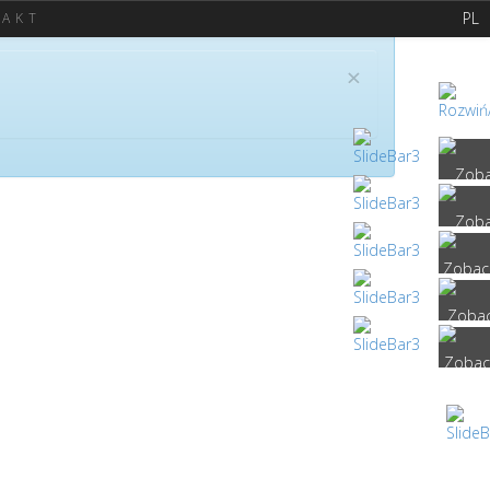
PL
AKT
×
×
 ogrodniczy.
tórych