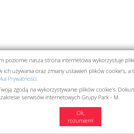
m poziomie nasza strona internetowa wykorzystuje pliki
ich używania oraz zmiany ustawień plików cookie’s, a t
sług zgodnie z polityką prywatności. Możesz określić warunki przecho
yka Prywatności
.
cookie w Twojej przeglądarce.
Twoją zgodą na wykorzystywanie plików cookie’s. Dokum
akresie serwisów internetowych Grupy Park - M.
GALERIA
ZRÓWNOWAŻONY ROZWÓJ
Ok,
rozumiem!