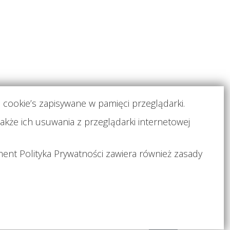
 cookie’s zapisywane w pamięci przeglądarki.
akże ich usuwania z przeglądarki internetowej
wywania lub dostępu do
X
ent Polityka Prywatności zawiera również zasady
KONTAKT
DOKUMENTY