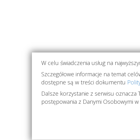
W celu świadczenia usług na najwyższy
Szczegółowe informacje na temat celów 
Strona korzysta z plików cookie w celu realizacji u
dostępne są w treści dokumentu
Polit
Dalsze korzystanie z serwisu oznacza 
postępowania z Danymi Osobowymi w z
O NAS
AKTUALNOŚCI
Copyright © 2026 Park M